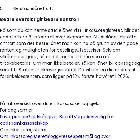
5.
Se studielånet ditt!
Bedre oversikt gir bedre kontroll
Nå som du kan hente studielånet ditt i Inkassoregisteret, blir det
enda lettere å ta kontroll over økonomien. Studielånet blir ofte
omtalt som det beste lånet man kan ha på grunn av den gode
renten og muligheten for betalingsutsettelser. Selv om
vilkårene er gode, så er det fortsatt et lån som må
tilbakebetales. Om man ikke betaler, så kan lånet bli oppsagt og
sendt til Statens innkrevingssentral. Da vil renten din endres til
forsinkelsesrenten, som ligger på 12% første halvåret i 2026.
Få full oversikt over dine inkassosaker og gjeld.
For deg som er
Privatperson
Gjeldsrådgiver
Bedrift
Verge
Ansvarlig for
dødsbo
Inkassoselskap
Om Inkassoregisteret
Om Inkassoregisteret
Blogg
Presse
Spørsmål og svar